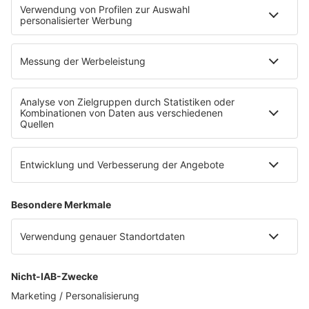
Audiotainment Südwest
Event
Im Vorfeld wurden Spots zur Bewerbung der
Veranstaltung und vier inhaltlich
unterschiedliche Beiträge auf RPR1. über die
vielfältige Arbeit im Caritasverband Worms
ausgestrahlt.
Interviews als Liveschaltung ins Programm mit
den Zuständigen der verschiedenen
Fachbereiche vermitteln Wertschätzung und
einen persönlichen Einblick in die Arbeit der
Einrichtung.