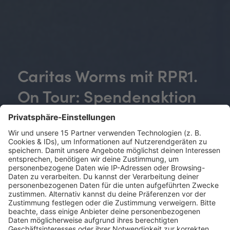
Caritas Worms mit RPR1.
On Tour: Spendenaktion
mit Radio-Power
Eingestellt in Einrichtung und Events
100 Jahre Caritas in Worms
– ein Grund zum Feiern!
Der Sozialverband beging sein Jubiläum mit einem
großen Festwochenende im Mai 2025.